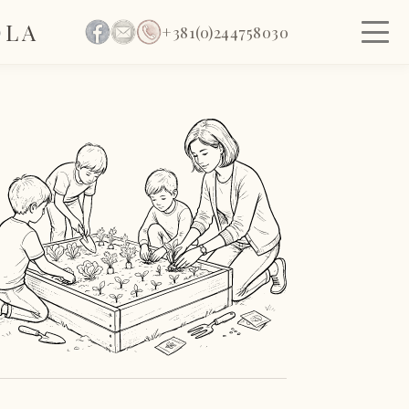
OLA
+381(0)244758030