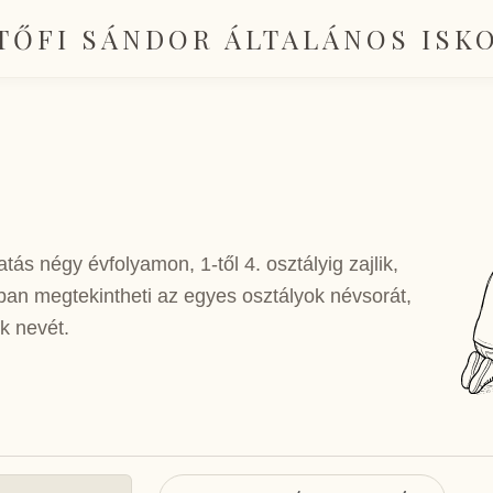
TŐFI SÁNDOR ÁLTALÁNOS ISK
tás négy évfolyamon, 1-től 4. osztályig zajlik,
ában megtekintheti az egyes osztályok névsorát,
ók nevét.