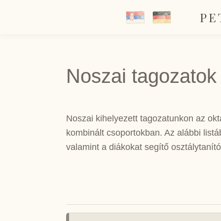
PE
Noszai tagozatok
Noszai kihelyezett tagozatunkon az okta
kombinált csoportokban. Az alábbi list
valamint a diákokat segítő osztálytanít