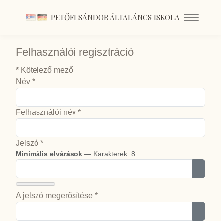
PETŐFI SÁNDOR ÁLTALÁNOS ISKOLA
Felhasználói regisztráció
*
Kötelező mező
Név
*
Felhasználói név
*
Jelszó
*
Minimális elvárások
— Karakterek: 8
Jelszó
A jelszó megerősítése
*
Jelszó