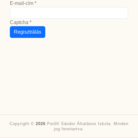
E-mail-cím
*
Captcha
*
Regisztrálás
Copyright ©
2026
Petőfi Sándor Általános Iskola. Minden
jog fenntartva.